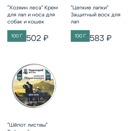
"Хозяин леса" Крем
"Цепкие лапки"
для лап и носа для
Защитный воск для
собак и кошек
лап
100 Г
100 Г
502 ₽
583 ₽
"Шёпот листвы"