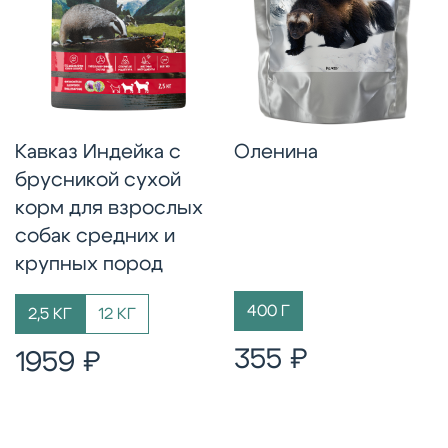
животных белков (натуральный ароматизатор) 3%,
Гарантируемые показатели 2:
витаминно-минеральный комплекс (хелатные
Сырой протеин 26%, сырой жир 13,5%, сырая
формы), пивные дрожжи (источник пребиотиков
клетчатка 4%, влажность 8%, зола 6%, кальций 1,1%,
MOS), льняное семя, холина хлорид, рыбий жир
фосфор 1%, магний 0,1%, омега-6 2,4%, омега-3
(источник омега-3 жирных кислот), DL-метионин,
0,5%, ЭПК+ДГК 175 мг
таурин, клюква сушёная, брусника сушёная,
Добавки на 1 кг корма:
цикорий сушёный (источник пребиотиков FOS),
Кавказ Индейка с
Оленина
Витамин А 21000 МЕ, витамин D3 1800 МЕ,
экстракт юкки Шидигера, расторопша сушёная,
брусникой сухой
витамин E 150 МЕ, витамин В1 6,5 мг, витамин В2 10
морошка сушёная, L-карнитин, глюкозамин 0,01%,
мг, витамин В6 8 мг, витамин В12 165 мкг, витамин
корм для взрослых
хондроитин 0,01%, розмарин сушёный, шлемник
К3 1 мг, витамин C 170 мг, никотиновая кислота 70
байкальский сушёный. Продукт стабилизирован
собак средних и
мг, пантотеновая кислота 18 мг, фолиевая кислота
антиоксидантами (в том числе розмарином и
крупных пород
1 мг, биотин 0,6 мг, холина хлорид 3000 мг, медь
витамином Е).
18 мг, железо 95 мг, цинк 155 мг, марганец 70 мг,
400 Г
2,5 КГ
12 КГ
йод 1,5 мг, селен 0,35 мг
355 ₽
1959 ₽